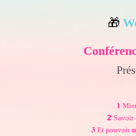
🎁
W
Confére
Prés
𝟏 Mi
𝟮 Savoi
𝟑 Et pouvoir
m