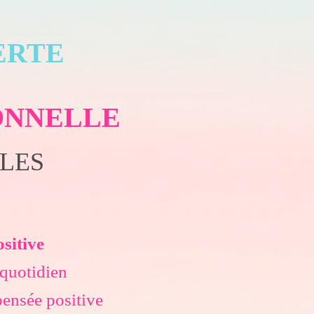
FERTE
IONNELLE
BALES
sitive
quotidien
pensée positive