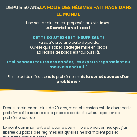
DEPUIS 50 ANS,
LA FOLIE DES RÉGIMES FAIT RAGE DANS
LE MONDE
Une seule solution est proposée aux victimes :
❌ Restriction et sport
CETTE SOLUTION EST INSUFFISANTE
Puisqu’après une perte de poids,
Qu’elle que soit la stratégie mise en place
La reprise de poids est toujours là.
Et si pendant toutes ces années, les experts regardaient au
mauvais endroit ?
Et si le poids n’était pas le problème, mais
la conséquence d’un
problème
?
Depuis maintenant plus de 20 ans, mon obsession est de chercher le
problème à la source de la prise de poids et surtout apaiser ce
problème source.
Le point commun entre chacune des milliers de personnes que j’ai
libérée du poids des régimes est qu’elles ne s’aimaient pas et