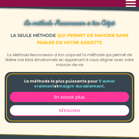
LA SEULE MÉTHODE
QUI PERMET DE MAIGRIR SANS
PARLER DE VOTRE ASSIETTE
La
Méthode Reconnexion à ton corps
est la méthode qui permet de
libérer vos kilos émotionnels en apprenant à vous aligner avec votre
mission de vie
La méthode la plus puissante pour
S’aimer
vraiment
et
maigrir durablement
.
En savoir plus
M'inscrire