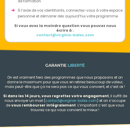
de formation.
À l’aide de vos identifiants, connectez-vous à votre espace
personnel et démarrer dès aujourd’hui votre programme.
Si vous avez la moindre question vous pouvez nous
écrire à :
contact@virginie-bales.com
GARANTIE
LIBERTÉ
On est vraiment fiers des programmes que nous proposons et on
donne le maximum pour que vous en retiriez beaucoup de valeur,
mais peut-être que ça ne sera pas ce qui vous convient, et c’est ok !
Si dans les 14 jours, vous regrettez votre engagement
, il suffit de
nous envoyer un mail (
contact@virginie-bales.com
) et on s’occupe
de
vous rembourser intégralement
. L’important c’est que vous
trouviez ce qui vous convient le mieux !