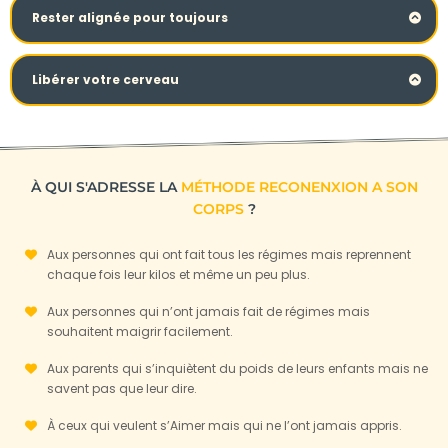
Vidéo 54 : Entrainer votre promesse de récompense
Vidéo 48 : Hypnose pour libérer ta blessure de trahison
Rester alignée pour toujours
Vidéo 55 : Contrer les forces obscures > les tentations
Vidéo 49 : Hypnose pour libérer ta blessure de injustice
Vidéo 56 : Contrer les forces obscures > les pensées
Libérer votre cerveau
négatives
Vidéo 63 : Oui, lâcher prise c’est possible, pour vous aussi
!
Vidéo 57: Contrer les forces obscures > la culpabilité
Vidéo 64: Hypnose pour lâcher la pression
Vidéo 58 : Contrer les forces obscures > les déviances
sociales
À QUI S'ADRESSE LA
MÉTHODE RECONENXION A SON
Vidéo 65 : Comprendre et vivre en gratitude
CORPS
?
Vidéo 59 : Contrer les forces obscures > les injonctions
Vidéo 66 : Hypnose de gratitude
extérieures
Vidéo 67 : Hypnose pour libérer les derniers liens de
Aux personnes qui ont fait tous les régimes mais reprennent
Vidéo 60 : Contrer les forces obscures > le stress
souffrances
chaque fois leur kilos et même un peu plus.
Vidéo 61 : Hypnose pour apaiser votre stress
Vidéo BONUS : Hypnose pour te connecter à ta valeur
Aux personnes qui n’ont jamais fait de régimes mais
Vidéo 62 : Utiliser la force de la pression sociale
souhaitent maigrir facilement.
Vidéo BONUS : Hypnose d'alignement à tes corps
Vidéo : Bilan du programme
Aux parents qui s’inquiètent du poids de leurs enfants mais ne
savent pas que leur dire.
À ceux qui veulent s’Aimer mais qui ne l’ont jamais appris.