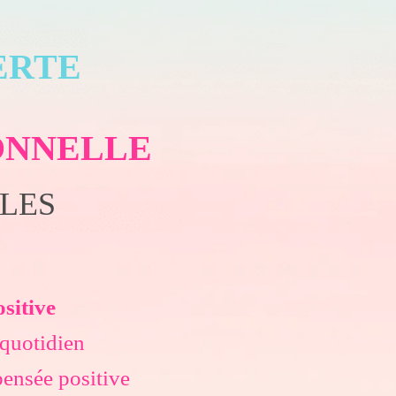
FERTE
IONNELLE
BALES
sitive
quotidien
pensée positive