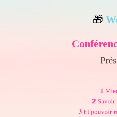
🎁
W
Confére
Prés
𝟏 Mi
𝟮 Savoi
𝟑 Et pouvoir
m